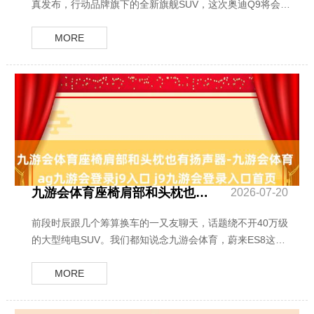
真发布，行动品牌旗下的全新旗舰SUV，这次奥迪Q9将会带
来绝顶强大的居品声势，除了奥迪Q9外，还有SQ9以及Q9
霍希版等等。近日，咱们从相干渠谈取得了一组奥迪Q9霍希
MORE
版的测试谍照，该车将会领有专属外不雅谈论，况兼会搭载
4.0T双涡轮增压V8发动机。 友情辅导：要是您有新车谍照/
新车爆料，请点击裁剪头像(仅限App)私信给咱们，期待您
的来信。 来看谍照，其外不雅最显着的特征等于将会配备遴
荐竖向饰条装点的大尺寸格栅谈论，而平凡版奥迪
九游会体育座椅肩部和头枕也有扬声器-九游会体育 ag九游会登录j9入口 j9九游会登录入口首页
2026-07-20
前段时辰跟几个筹算换车的一又友聊天，话题绕不开40万级
的大型纯电SUV。我们都知说念九游会体育，蔚来ES8这车
最近挺火的，刚交完第十二万台，这才用了275天，何况衔
接半年在大型SUV和40万这个价位段里，销量都排在前边。
MORE
这讲明啥？讲明民众是真金白银在投票。之前六座、七座版
早在2025年9月就上市了，攒了不少口碑和商场警戒，此次