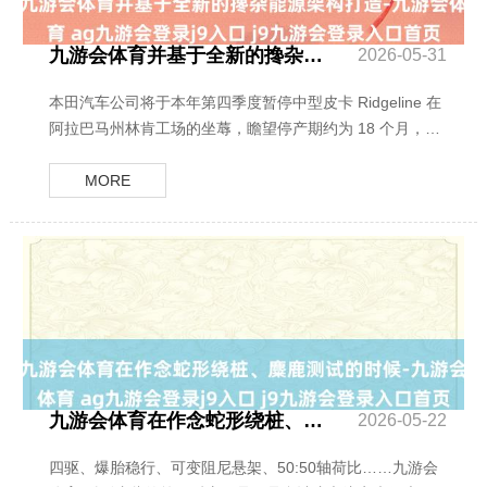
九游会体育并基于全新的搀杂能源架构打造-九游会体育 ag九游会登录j9入口 j9九游会登录入口首页
2026-05-31
本田汽车公司将于本年第四季度暂停中型皮卡 Ridgeline 在
阿拉巴马州林肯工场的坐蓐，瞻望停产期约为 18 个月，直
至 2028 年下半年推出历程大幅纠正的新版块。 盖世汽车讯
本田汽车公司将于本年第四季度暂停中型皮卡 Ridgeline 在
MORE
阿拉巴马州林肯工场的坐蓐，瞻望停产期约为 18 个月，直
至 2028 年下半年推出历程大幅纠正的新版块。这次停产的
主要原因是现金 Ridgeline 无法振作行将本质的更严格排放
轨则。 字据《好意思国汽车新闻》征引知情东谈主士的音
信，本田指标在 202
九游会体育在作念蛇形绕桩、麋鹿测试的时候-九游会体育 ag九游会登录j9入口 j9九游会登录入口首页
2026-05-22
四驱、爆胎稳行、可变阻尼悬架、50:50轴荷比……九游会