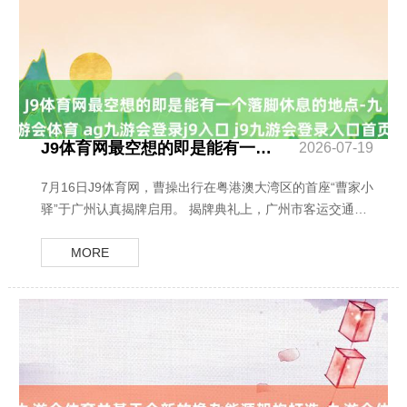
大五座版一出来，热度当然不低。7月9日崇拜上市，展车依
然铺到天下门店了，我前两天特地去试驾了一圈，今天就念
念跟民众掏心窝子聊聊这辆车的内容感受，不整那些虚头巴
脑的参数堆砌
J9体育网最空想的即是能有一个落脚休息的地点-九游会体育 ag九游会登录j9入口 j9九游会登录入口首页
2026-07-19
7月16日J9体育网，曹操出行在粤港澳大湾区的首座“曹家小
驿”于广州认真揭牌启用。 揭牌典礼上，广州市客运交通治
理处联系负责东说念主对“曹家小驿”的落成启用默示浓烈道
喜，并向恒久信守一线、管事市民出行的司机师父致以请
MORE
安。该负责东说念主默示：“‘曹家小驿’是政企联动、管事下
层、关爱一线的无邪实行，但愿曹操出行经心用情把‘曹家小
驿’打形生服从皆全、管事贴心、行业招供、司机稳定的标杆
型暖心驿站。” “曹家小驿”内配备了饮水机、微波炉、充电招
引、济急医疗用品等基础门径，可得志司机闲居饮水、就
餐、休憩等