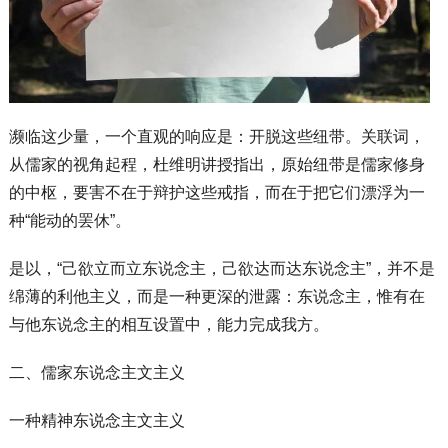
濒临这少量，一个直观的响应是：开脱这些纽带。关联词，
从儒家的视角起程，杜维明讲授指出，原始纽带是儒家修身
的中枢，要害不在于辩护这些戒指，而在于把它们漂浮为一
种“能动的罢休”。
是以，“己欲立而立东说念主，己欲达而达东说念主”，并不是
绵薄的利他主义，而是一种更深的泄露：东说念主，惟有在
与他东说念主的相互设置中，能力完成我方。
二、儒家东说念主文主义
一种精神东说念主文主义