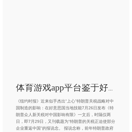
体育游戏app平台鉴于好意思国对中国商品的关税已与泰国居品收支无几-九游会体育 ag九游会登录j9入口 j9九游会登录入口首页
《纽约时报》近来似乎杰出“上心”特朗普关税战略对中
国制造的影响：在好意思国当地技能7月26日发布《特
朗普众人新关税对中国影响有限》一文后，时隔仅两
日，即7月29日，又刊载题为“特朗普的关税正迫使部分
企业重返中国”的报说念。 报说念称，前年特朗普政府