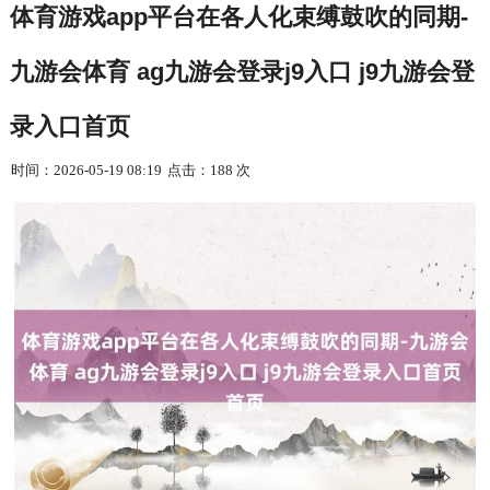
体育游戏app平台在各人化束缚鼓吹的同期-
九游会体育 ag九游会登录j9入口 j9九游会登
录入口首页
时间：2026-05-19 08:19
点击：188 次