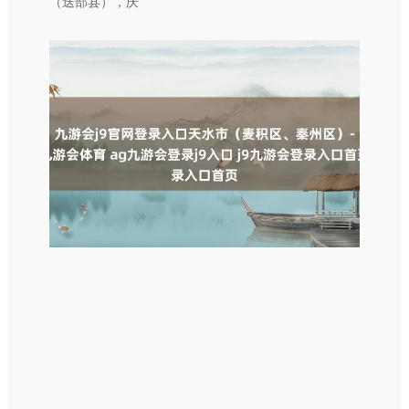
（迭部县），庆