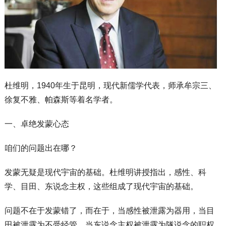
杜维明，1940年生于昆明，现代新儒学代表，师承牟宗三、
徐复不雅、帕森斯等着名学者。
一、卓绝发蒙心态
咱们的问题出在哪？
发蒙无疑是现代宇宙的基础。杜维明讲授指出，感性、科
学、目田、东说念主权，这些组成了现代宇宙的基础。
问题不在于发蒙错了，而在于，当感性被泄露为器用，当目
田被泄露为不受经管，当东说念主权被泄露为隧说念的职权