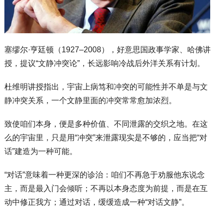
塞缪尔·亨廷顿（1927–2008），好意思国政事学家、哈佛讲
授，提议“文静冲突论”，长远影响冷战后外洋关系有计划。
杜维明讲授指出，宇宙上病笃和冲突的可能性并不单是与文
静冲突关系，一个文静里面的冲突常常愈加浓烈。
致使咱们本身，便是多种价值、不同泄露的交织之地。在这
么的宇宙里，只是用“冲突”来泄露现实是不够的，应当把“对
话”建造为一种可能。
“对话”意味着一种更深的诊治：咱们不再急于劝服他东说念
主，而是最入门会倾听；不再以本身态度为前提，而是在互
动中修正我方；通过对话，缓缓造成一种“对话文静”。