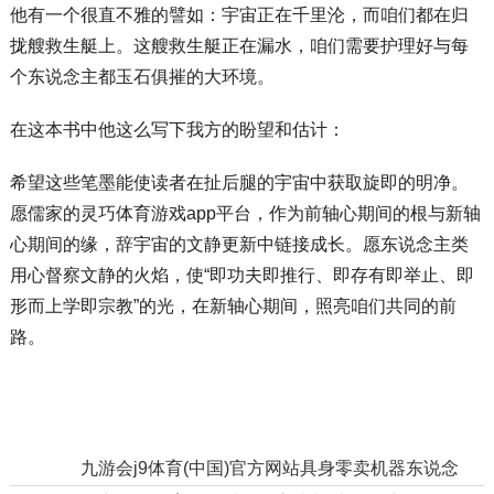
他有一个很直不雅的譬如：宇宙正在千里沦，而咱们都在归
拢艘救生艇上。这艘救生艇正在漏水，咱们需要护理好与每
个东说念主都玉石俱摧的大环境。
在这本书中他这么写下我方的盼望和估计：
希望这些笔墨能使读者在扯后腿的宇宙中获取旋即的明净。
愿儒家的灵巧体育游戏app平台，作为前轴心期间的根与新轴
心期间的缘，辞宇宙的文静更新中链接成长。愿东说念主类
用心督察文静的火焰，使“即功夫即推行、即存有即举止、即
形而上学即宗教”的光，在新轴心期间，照亮咱们共同的前
路。
上一篇：
九游会j9体育(中国)官方网站具身零卖机器东说念主店本年好意思满了交易化落地-九游会体育 ag九游会登录j9入口 j9九游会登录入口首页