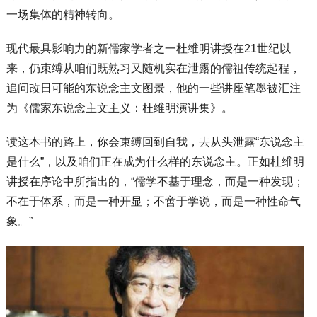
一场集体的精神转向。
现代最具影响力的新儒家学者之一杜维明讲授在21世纪以
来，仍束缚从咱们既熟习又随机实在泄露的儒祖传统起程，
追问改日可能的东说念主文图景，他的一些讲座笔墨被汇注
为《儒家东说念主文主义：杜维明演讲集》。
读这本书的路上，你会束缚回到自我，去从头泄露“东说念主
是什么”，以及咱们正在成为什么样的东说念主。正如杜维明
讲授在序论中所指出的，“儒学不基于理念，而是一种发现；
不在于体系，而是一种开显；不啻于学说，而是一种性命气
象。”