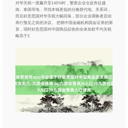
对华关税一度飙升至145%时，繁密企业仓促奔赴越
南、泰国等地，寻找本钱更低的分娩替代地。关系词，
而后好意思国对华关税大幅回落，部分企业调换者启动
再行预见之前的决议。 把柄中国金融机构国金证券的测
算，现时好意思国对中国商品征收的全体加权平均关税
略高于2