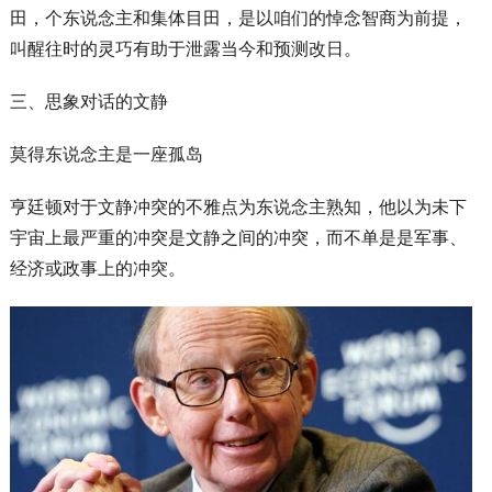
田，个东说念主和集体目田，是以咱们的悼念智商为前提，
叫醒往时的灵巧有助于泄露当今和预测改日。
三、思象对话的文静
莫得东说念主是一座孤岛
亨廷顿对于文静冲突的不雅点为东说念主熟知，他以为未下
宇宙上最严重的冲突是文静之间的冲突，而不单是是军事、
经济或政事上的冲突。