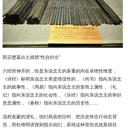
郭店楚墓出土残简“性自封出”
六经所伸开的，恰是东说念主的多重的内在卓绝性维度：
《诗经》标明东说念主类是情谊性的，《尚书》指向东说念
主的政事性，《周易》指向东说念主的形而上属性，《礼
记》指向东说念主的社会性，《乐经》指向东说念主的审好
意思属性，《春秋》指向东说念主的历史性……
流程发蒙的浸礼，咱们风俗把往时、把历史悼念行动念背
负，而杜维明讲授则指示咱们，莫得这种背负也就莫得目