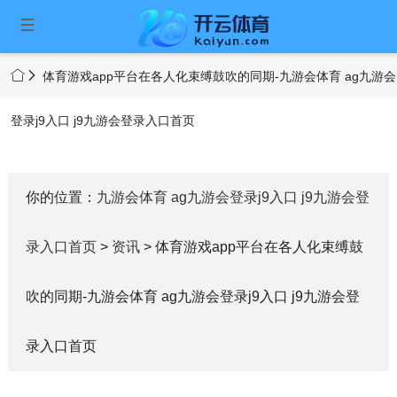
体育游戏app平台在各人化束缚鼓吹的同期-九游会体育 ag九游会
登录j9入口 j9九游会登录入口首页
你的位置：
九游会体育 ag九游会登录j9入口 j9九游会登
录入口首页
>
资讯
> 体育游戏app平台在各人化束缚鼓
吹的同期-九游会体育 ag九游会登录j9入口 j9九游会登
录入口首页