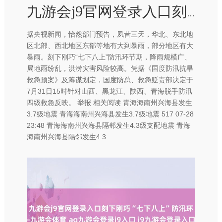
九游会j9官网登录入口刻下刚巧“七下八上”防汛环节期-九游会体育 ag九游会登录j9入口 j9九游会登录入口首页
据央视新闻，怡然部门预告，夙昔三天，华北、东北地
区北部、西北地区东部等地有大到暴雨，部分地区有大
暴雨。刻下刚巧“七下八上”防汛环节期，降雨规模广、
局地雨纷乱，洪涝灾害风险较高。凭据《国度防汛抗旱
救急预案》及筹谋划定，国度防总、救急贬责部决定于
7月31日15时针对山西、黑龙江、陕西、青海脱手防汛
四级救急反映。 举报 相关阅读 青海海南州兴海县发生
3.7级地震 青海海南州兴海县发生3.7级地震 517 07-28
23:48 青海海南州兴海县隔邻发生4.3级支配地震 青海
海南州兴海县隔邻发生4.3